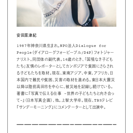
安田菜津紀
1987年神奈川県生まれ。NPO法人Dialogue for
People（ダイアローグフォーピープル/D4P）フォトジャー
ナリスト。同団体の副代表。16歳のとき、「国境なき子ども
たち」友情のレポーターとしてカンボジアで貧困にさらされ
る子どもたちを取材。現在、東南アジア、中東、アフリカ、日
本国内で難民や貧困、災害の取材を進める。東日本大震災
以降は陸前高田市を中心に、被災地を記録し続けている。
著書に『写真で伝える仕事 -世界の子どもたちと向き合っ
て-』（日本写真企画）、他。上智大学卒。現在、TBSテレビ
『サンデーモーニング』にコメンテーターとして出演中。