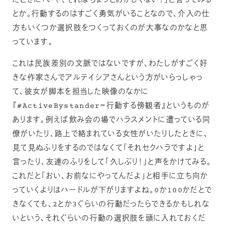
たときに「いや、それはちょっとおかしくない？」と言ってみる
とか。行動するのはすごく勇気がいることなので、介入の仕
方もいくつか選択肢をつくっておくのが大事なのかなと思
っています。
これは民族差別の文脈ではないですが、わたしがすごく好
きな作家さんでアルテイシアさんという方がいらっしゃっ
て、彼女が脚本を担当した映像のなかに
『#ActiveBystander＝行動する傍観者』というものが
あります。例えば飲み会の場でハラスメントに遭っている同
僚がいたり、路上で絡まれている女性がいたりしたときに、
見て見ぬふりをするのではなくて「それセクハラですよ」と
言ったり、友達のふりをして「久しぶり！」と声をかけてみる。
これだと「おい、お前なにやってんだよ」と相手に立ち向か
っていくよりはハードルが下がりますよね。0か100かだとで
きなくても、2とか3ぐらいの行動だったらできるかもしれな
いという、それぐらいの行動の選択肢を頭に入れておくだ