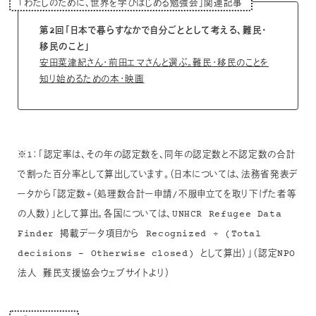
「わたしのために、世界を学びはじめる勉強会」関連記事
第2回「日本で暮らすなかで自分ごととして考える、難民・
移民のこと」
安田菜津紀さん・前田エマさんと選ぶ。難民・移民のことを
知り始めるための本・映画
※1：「認定率は、その年の認定数を、同年の認定数と不認定数の合計
で割った百分率として算出しています。（日本については、法務省発表デ
ータから「認定数÷（処理数合計ー申請/不服申立てを取り下げた者等
の人数）」として算出。各国については、UNHCR Refugee Data
Finder 掲載データ項目から Recognized ÷ (Total
decisions – Otherwise closed) として算出）」（認定NPO
法人 難民支援協会ウェブサイトより）