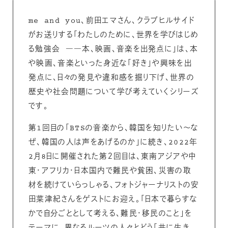
me and you、前田エマさん、クラブヒルサイド
がお送りする「わたしのために、世界を学びはじめ
る勉強会 ――本、映画、音楽を出発点に」は、本
や映画、音楽といった身近な「好き」や興味を出
発点に、日々の発見や違和感を掘り下げ、世界の
歴史や社会問題について学び考えていくシリーズ
です。
第1回目の「BTSの音楽から、韓国を知りたい～な
ぜ、韓国の人は声をあげるのか」に続き、2022年
2月8日に開催された第２回目は、東南アジアや中
東・アフリカ・日本国内で難民や貧困、災害の取
材を続けていらっしゃる、フォトジャーナリストの安
田菜津紀さんをゲストにお迎え。「日本で暮らすな
かで自分ごととして考える、難民・移民のこと」を