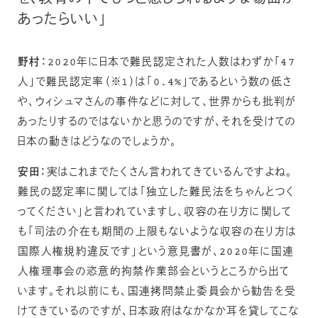
あったらいい」
野村：
2020年に日本で難民認定された人数はわずか「47
人」で難民認定率（※1）は「0.4%」であるという数の低さ
や、ウィシュマさんの事件などに対して、世界からも批判が
あったりするのではないかと思うのですが、それを受けての
日本の動きはどうなのでしょうか。
安田：
実はこれまでたくさん言われてきているんですよね。
難民の認定率に関しては「独立した難民法をちゃんとつく
ってください」と言われていますし、収容の在り方に関して
も「司法の介在も期間の上限もないような収容の在り方は
国際人権規約違反です」という意見書が、2020年に国連
人権理事会の恣意的拘禁作業部会というところから出て
います。それ以前にも、国連拷問禁止委員会から勧告を受
けてきているのですが、日本政府はなかなか耳を貸してこな