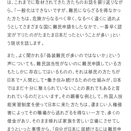
は、これまでに取材されてきた方たちのお話を振り返りなが
ら、「一般化はできないですが、難民にならざるを得なかっ
た方たちは、危険からなるべく早く、なるべく遠くに逃れよ
うとしてさまざまな国に難民申請をしたなかで、一番早く認
定が下りたのがたまたま日本だったということが多い」とい
う現状を話します。
また、よく聞かれる「偽装難民が多いのではないか」という
声についても、難民該当性がないのに難民申請している方
もたしかに存在してはいるものの、それは移民の方たちが
日本で“人間として”働き住み続けるための仕組みが、日本
ではまだ十分に整えられていないことの表れでもあると言
われているのだといいます。その顕著な例として、外国人技
能実習制度を使って日本に来た方たちは、凄まじい人権侵
害によってその職場から逃れざるを得ない一方で、多くの
借金があり、そのまま帰れば家族を苦しい立場にさせてし
まうといった事情から、「自分が日本に居続けるには難民申