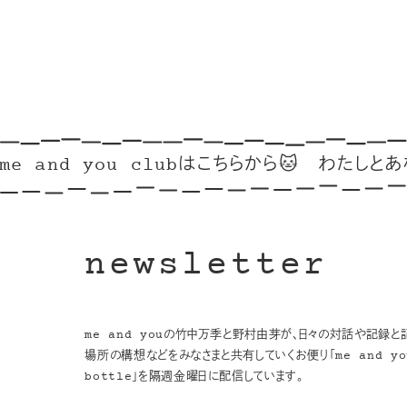
nd you clubはこちらから🐱
わたしとあなたのリ
newsletter
me and youの竹中万季と野村由芽が、日々の対話や記録と
場所の構想などをみなさまと共有していくお便り「me and you
bottle」を隔週金曜日に配信しています。