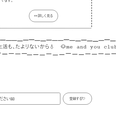
います。
👀詳しく見る
たよりないから💧
🐶me and you clubはこ