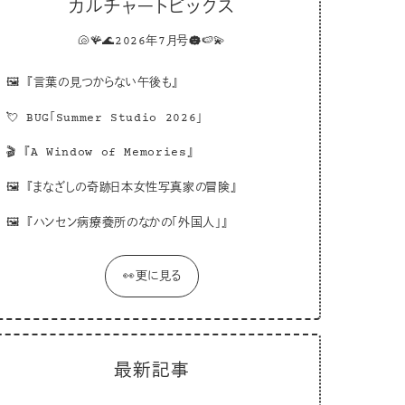
カルチャートピックス
🐚🪸🌊2026年7月号☁️🍉💫
🖼
『言葉の見つからない午後も』
💘
BUG「Summer Studio 2026」
🎬
『A Window of Memories』
🖼
『まなざしの奇跡日本女性写真家の冒険』
🖼
『ハンセン病療養所のなかの「外国人」』
👀更に見る
最新記事