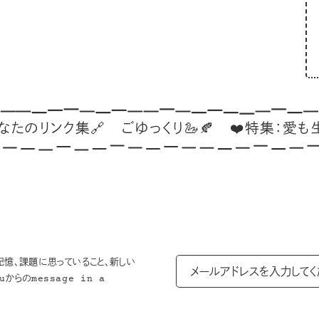
ンク集🔗
ごゆっくり🦢🍂
❤️特集：愛も生活も、
記憶、課題に思っていること、新しい
からのmessage in a