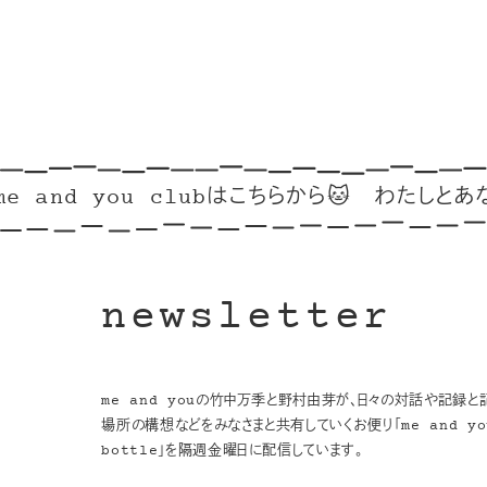
nd you clubはこちらから🐱
わたしとあなたのリ
newsletter
me and youの竹中万季と野村由芽が、日々の対話や記録と
場所の構想などをみなさまと共有していくお便り「me and you
bottle」を隔週金曜日に配信しています。