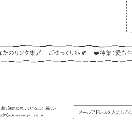
ンク集🔗
ごゆっくり🦢🍂
❤️特集：愛も生活も、
記憶、課題に思っていること、新しい
からのmessage in a