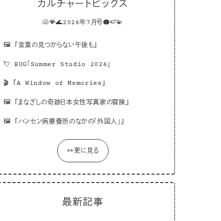
カルチャートピックス
🐚🪸🌊2026年7月号☁️🍉💫
🖼
『言葉の見つからない午後も』
💘
BUG「Summer Studio 2026」
🎬
『A Window of Memories』
🖼
『まなざしの奇跡日本女性写真家の冒険』
🖼
『ハンセン病療養所のなかの「外国人」』
👀更に見る
最新記事