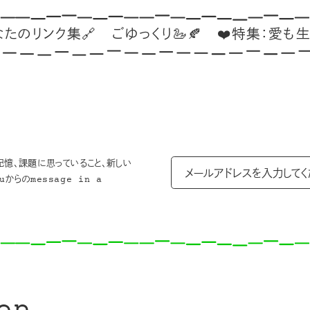
ンク集🔗
ごゆっくり🦢🍂
❤️特集：愛も生活も、
記憶、課題に思っていること、新しい
からのmessage in a