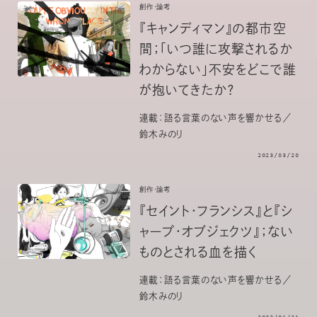
創作・論考
『キャンディマン』の都市空
間；「いつ誰に攻撃されるか
わからない」不安をどこで誰
が抱いてきたか？
連載：語る言葉のない声を響かせる／
鈴木みのり
2023/03/20
創作・論考
『セイント・フランシス』と『シ
ャープ・オブジェクツ』；ない
ものとされる血を描く
連載：語る言葉のない声を響かせる／
鈴木みのり