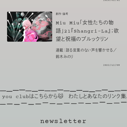
2023/01/31
創作・論考
Miu Miu「女性たちの物
語」21『Shangri-La』；欲
望と祝福のブルックリン
連載：語る言葉のない声を響かせる／
鈴木みのり
2022/12/09
you clubはこちらから🐱
わたしとあなたのリンク集🔗
newsletter