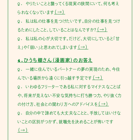
Q. やりたいことと襲ってくる現実の狭間にいて、何も考え
（→）
られなくなっています
Q. 私は私の仕事を見つけたいです。自分の仕事を見つけ
（→）
るためにしたこと、していることはなんですか？
Q. 私は私の心が大切です。だけど、大切にしていると「甘
（→）
え」や「弱い」と思われてしまいます
4.ひうち棚さん（漫画家）のお答え
Q. 一緒に住んでいるパートナーの夢の実現のため、今住
（→）
んでいる場所から遠くに引っ越す予定です
Q. いわゆるフリーターである私に対するマイナスなことば
や、将来が見えない不安な気持ちに打ち勝つ力、やり抜く力
（→）
の付け方、社会との関わり方へのアドバイスを
Q. 自分の中で諦めても大丈夫なことと、手放してはいけな
いことの区別がつかず、就職先を決めることが怖いです
（→）