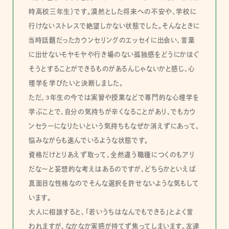
時高校三年生）です。漠然とした将来への不安や、学校に
行けないストレスで絶望しかない状態でした。そんなときに
当時話題だったカウンセリングのエッセイに出会い、言葉
に出せないモヤモヤや行き場のない孤独感をどうにかほぐ
そうとすることができるものがあるんじゃないかと感じ、心
理学を学びたいと決断しました。
ただ、3年生の今では実習や授業などで専門的な心理学を
学ぶことで、自分の気持ちが辛くなることがあり、でもカウ
ンセラーになりたいという気持ちもなぜか消えずにあって、
悩みながらも進んでいるような状態です。
資格だけとりあえず取って、全然違う職種につくのもアリ
だな〜と妄想的な考えはあるのですが、どちらかといえば
真面目な性格なのでそんな選択を許せないような気もして
います。
大人に相談すると、「若いうちはなんでもできる」とよく言
われますが、なかなか実感が持てず焦ってしまいます。友達