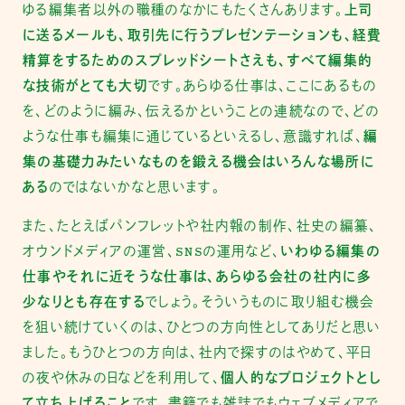
ゆる編集者以外の職種のなかにもたくさんあります。
上司
に送るメールも、取引先に行うプレゼンテーションも、経費
精算をするためのスプレッドシートさえも、すべて編集的
な技術がとても大切
です。あらゆる仕事は、ここにあるもの
を、どのように編み、伝えるかということの連続なので、どの
ような仕事も編集に通じているといえるし、意識すれば、
編
集の基礎力みたいなものを鍛える機会はいろんな場所に
ある
のではないかなと思います。
また、たとえばパンフレットや社内報の制作、社史の編纂、
オウンドメディアの運営、SNSの運用など、
いわゆる編集の
仕事やそれに近そうな仕事は、あらゆる会社の社内に多
少なりとも存在する
でしょう。そういうものに取り組む機会
を狙い続けていくのは、ひとつの方向性としてありだと思い
ました。もうひとつの方向は、社内で探すのはやめて、平日
の夜や休みの日などを利用して、
個人的なプロジェクトとし
て立ち上げること
です。書籍でも雑誌でもウェブメディアで