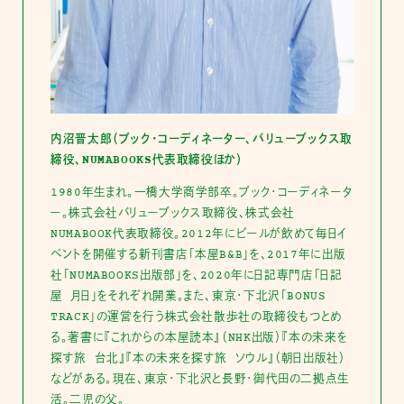
内沼晋太郎（ブック・コーディネーター、バリューブックス取
締役、NUMABOOKS代表取締役ほか）
1980年生まれ。一橋大学商学部卒。ブック・コーディネータ
ー。株式会社バリューブックス取締役、株式会社
NUMABOOK代表取締役。2012年にビールが飲めて毎日イ
ベントを開催する新刊書店「本屋B&B」を、2017年に出版
社「NUMABOOKS出版部」を、2020年に日記専門店「日記
屋 月日」をそれぞれ開業。また、東京・下北沢「BONUS
TRACK」の運営を行う株式会社散歩社の取締役もつとめ
る。著書に『これからの本屋読本』（NHK出版）『本の未来を
探す旅 台北』『本の未来を探す旅 ソウル』（朝日出版社）
などがある。現在、東京・下北沢と長野・御代田の二拠点生
活。二児の父。