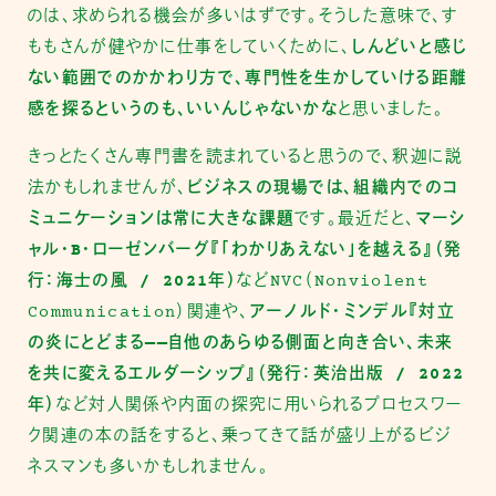
のは、求められる機会が多いはずです。そうした意味で、す
ももさんが健やかに仕事をしていくために、
しんどいと感じ
ない範囲でのかかわり方で、専門性を生かしていける距離
感を探るというのも、いいんじゃないかな
と思いました。
きっとたくさん専門書を読まれていると思うので、釈迦に説
法かもしれませんが、
ビジネスの現場では、組織内でのコ
ミュニケーションは常に大きな課題
です。最近だと、
マーシ
ャル・B・ローゼンバーグ『「わかりあえない」を越える』（発
行：海士の風 / 2021年）
などNVC（Nonviolent
Communication）関連や、
アーノルド・ミンデル『対立
の炎にとどまる——自他のあらゆる側面と向き合い、未来
を共に変えるエルダーシップ』（発行：英治出版 / 2022
年）
など対人関係や内面の探究に用いられるプロセスワー
ク関連の本の話をすると、乗ってきて話が盛り上がるビジ
ネスマンも多いかもしれません。