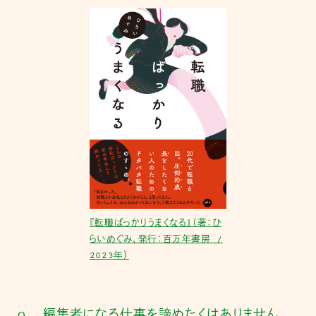
『転職ばっかりうまくなる』（著：ひ
らいめぐみ、発行：百万年書房 /
2023年）