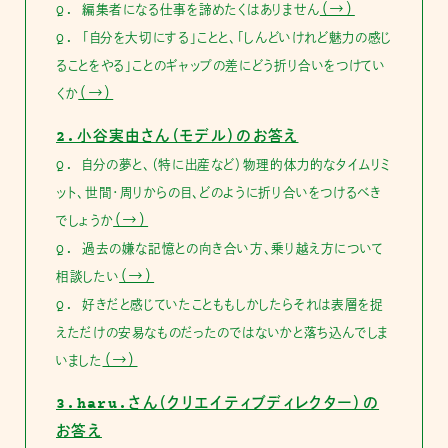
（→）
Q. 編集者になる仕事を諦めたくはありません
Q. 「自分を大切にする」ことと、「しんどいけれど魅力の感じ
ることをやる」ことのギャップの差にどう折り合いをつけてい
（→）
くか
2.小谷実由さん（モデル）のお答え
Q. 自分の夢と、（特に出産など）物理的体力的なタイムリミ
ット、世間・周りからの目、どのように折り合いをつけるべき
（→）
でしょうか
Q. 過去の嫌な記憶との向き合い方、乗り越え方について
（→）
相談したい
Q. 好きだと感じていたことももしかしたらそれは表層を捉
えただけの安易なものだったのではないかと落ち込んでしま
（→）
いました
3.haru.さん（クリエイティブディレクター）の
お答え