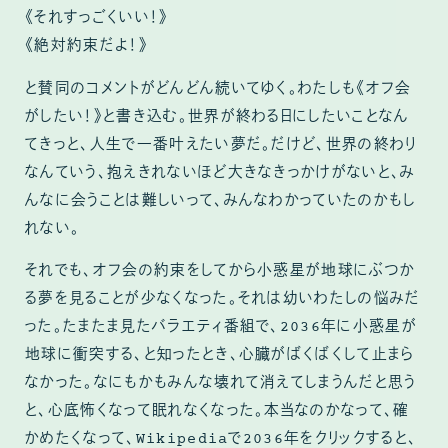
《それすっごくいい！》
《絶対約束だよ！》
と賛同のコメントがどんどん続いてゆく。わたしも《オフ会
がしたい！》と書き込む。世界が終わる日にしたいことなん
てきっと、人生で一番叶えたい夢だ。だけど、世界の終わり
なんていう、抱えきれないほど大きなきっかけがないと、み
んなに会うことは難しいって、みんなわかっていたのかもし
れない。
それでも、オフ会の約束をしてから小惑星が地球にぶつか
る夢を見ることが少なくなった。それは幼いわたしの悩みだ
った。たまたま見たバラエティ番組で、2036年に小惑星が
地球に衝突する、と知ったとき、心臓がばくばくして止まら
なかった。なにもかもみんな壊れて消えてしまうんだと思う
と、心底怖くなって眠れなくなった。本当なのかなって、確
かめたくなって、Wikipediaで2036年をクリックすると、