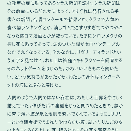
の教室の扉に貼ってあるクラス新聞を読む。クラス新聞は
その教室にいるだれかによって、きまぐれに発行される手
書きの新聞。合唱コンクールの結果とか、クラスで人気の
食べ物ランキングとか、消しゴムでこすりすぎてつやつやに
なった四コマ漫画とかが載っている。たまにシロツメクサの
押し花も貼ってあって、泥のついた根がセロハンテープの
なかで丸くなっている。そのなかに、リヴリーアイランドとい
う文字を見つけて、わたしは箱庭でキャラクターを飼育する
そのネットゲームをはじめた。かわいいいきものを飼いた
い、という気持ちがあったから、わたしの身体はインターネ
ットの海にとぷんと溶けた。
人間のようで人間ではない存在は、わたしと世界をやさしく
結えていた。伸びた爪の裏側をじっと見つめたときの、静か
に育つ薄い膜が爪と地肌を繋いでくれているように。リヴリ
ーという錬金術でうまれたやわらかい膜、剥いたりんごの皮
のようにくるくるとした耳、眠るときにその耳を邪魔そうに