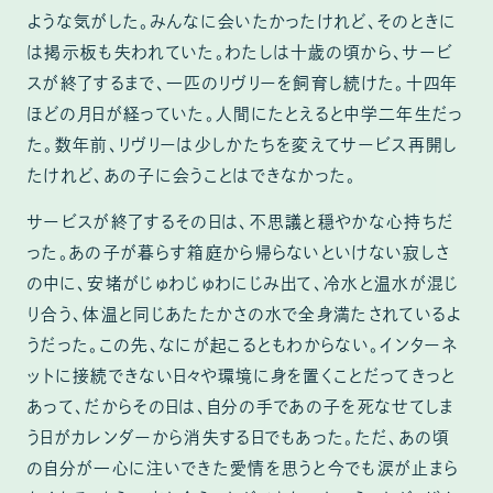
ような気がした。みんなに会いたかったけれど、そのときに
は掲示板も失われていた。わたしは十歳の頃から、サービ
スが終了するまで、一匹のリヴリーを飼育し続けた。十四年
ほどの月日が経っていた。人間にたとえると中学二年生だっ
た。数年前、リヴリーは少しかたちを変えてサービス再開し
たけれど、あの子に会うことはできなかった。
サービスが終了するその日は、不思議と穏やかな心持ちだ
った。あの子が暮らす箱庭から帰らないといけない寂しさ
の中に、安堵がじゅわじゅわにじみ出て、冷水と温水が混じ
り合う、体温と同じあたたかさの水で全身満たされているよ
うだった。この先、なにが起こるともわからない。インターネ
ットに接続できない日々や環境に身を置くことだってきっと
あって、だからその日は、自分の手であの子を死なせてしま
う日がカレンダーから消失する日でもあった。ただ、あの頃
の自分が一心に注いできた愛情を思うと今でも涙が止まら