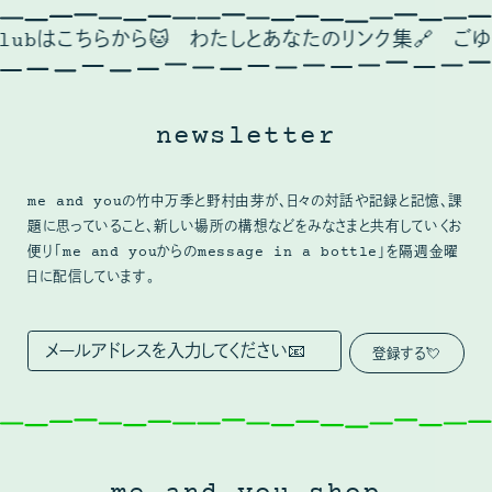
ら🐱
わたしとあなたのリンク集🔗
ごゆっくり🦢🍂
❤
newsletter
me and youの竹中万季と野村由芽が、日々の対話や記録と記憶、課
題に思っていること、新しい場所の構想などをみなさまと共有していくお
便り「me and youからのmessage in a bottle」を隔週金曜
日に配信しています。