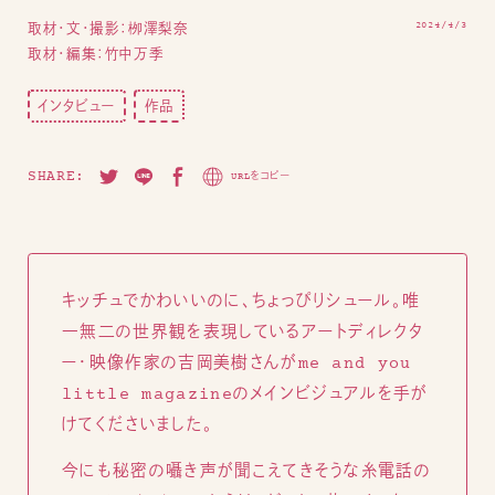
2024/4/3
取材・文・撮影：栁澤梨奈
取材・編集：竹中万季
インタビュー
作品
SHARE:
URLをコピー
キッチュでかわいいのに、ちょっぴりシュール。唯
一無二の世界観を表現しているアートディレクタ
ー・映像作家の吉岡美樹さんがme and you
little magazineのメインビジュアルを手が
けてくださいました。
今にも秘密の囁き声が聞こえてきそうな糸電話の