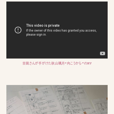
吉岡さんが手がけた秋山璃月“向こうから”のMV