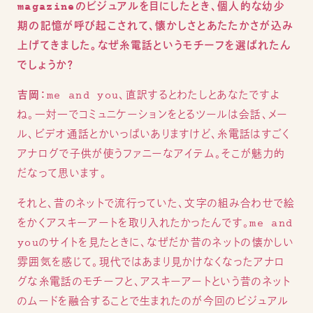
magazineのビジュアルを目にしたとき、個人的な幼少
期の記憶が呼び起こされて、懐かしさとあたたかさが込み
上げてきました。なぜ糸電話というモチーフを選ばれたん
でしょうか？
吉岡：
me and you、直訳するとわたしとあなたですよ
ね。一対一でコミュニケーションをとるツールは会話、メー
ル、ビデオ通話とかいっぱいありますけど、糸電話はすごく
アナログで子供が使うファニーなアイテム。そこが魅力的
だなって思います。
それと、昔のネットで流行っていた、文字の組み合わせで絵
をかくアスキーアートを取り入れたかったんです。me and
youのサイトを見たときに、なぜだか昔のネットの懐かしい
雰囲気を感じて。現代ではあまり見かけなくなったアナロ
グな糸電話のモチーフと、アスキーアートという昔のネット
のムードを融合することで生まれたのが今回のビジュアル