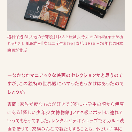
増村保造の『大地の子守歌』『巨人と玩具』、今井正の『砂糖菓子が壊
れるとき』、川島雄三『女は二度生まれる』など、1960〜70年代の日本
映画が並ぶ
―なかなかマニアックな映画のセレクションかと思うので
すが、この独特の世界観にハマったきっかけはあったので
しょうか。
吉岡：
家族が変なものが好きで（笑）。小学生の頃から伊豆
にある「怪しい少年少女博物館」とかB級スポットに連れて
いってもらってました。レンタルビデオショップでオカルト映
画を借りて、家族みんなで観たりすることも。小さい子供に