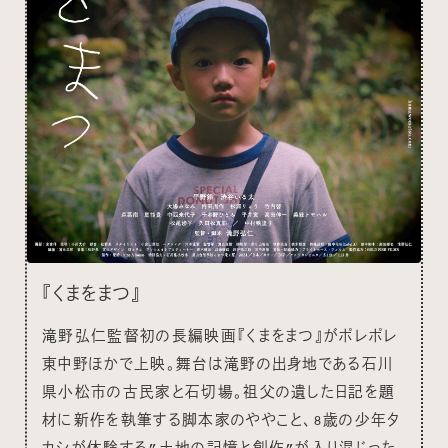
『くまをまつ』
滝野弘仁監督初の長編映画『くまをまつ』がポレポレ
東中野ほかで上映。舞台は滝野の出身地である石川
県小松市の古民家と石切場。祖父の遺した日記を題
材に新作を執筆する脚本家のややこと、8歳の少年タ