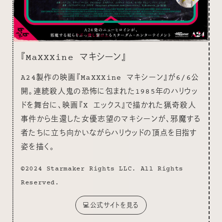
『MaXXXine マキシーン』
A24製作の映画『MaXXXine マキシーン』が6/6公
開。連続殺人鬼の恐怖に包まれた1985年のハリウッ
ドを舞台に、映画『X エックス』で描かれた猟奇殺人
事件から生還した女優志望のマキシーンが、邪魔する
者たちに立ち向かいながらハリウッドの頂点を目指す
姿を描く。
©︎2024 Starmaker Rights LLC. All Rights
Reserved.
💻公式サイトを見る