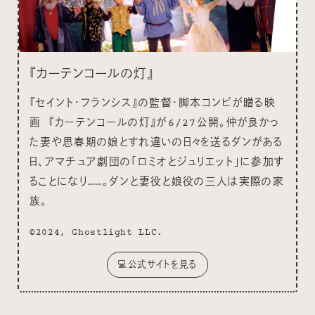
『カーテンコールの灯』
『セイント・フランシス』の監督・脚本コンビが贈る映
画 『カーテンコールの灯』が6/27公開。仲が良かっ
た妻や思春期の娘とすれ違いの日々を送るダンがある
日、アマチュア劇団の「ロミオとジュリエット」に参加す
ることになり……。ダンと妻役と娘役の三人は実際の家
族。
©2024, Ghostlight LLC.
💻公式サイトを見る