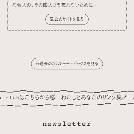
な個人の、その膨大さを忘れないために。
💻公式サイトを見る
👀過去のカルチャートピックスを見る

わたしとあなたのリンク集🔗
ごゆっくり🦢🍂
❤️特
newsletter