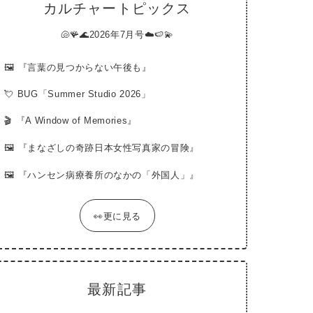
カルチャートピックス
🐚🪸🌊2026年7月号☁️🍉💫
🖼
『言葉の見つからない午後も』
💘
BUG「Summer Studio 2026」
🎬
『A Window of Memories』
🖼
『まなざしの奇跡日本女性写真家の冒険』
🖼
『ハンセン病療養所のなかの「外国人」』
👀更に見る
最新記事