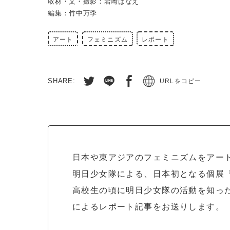
取材・文・撮影：岩崎はなえ
編集：竹中万季
アート
フェミニズム
レポート
SHARE:
URLをコピー
日本や東アジアのフェミニズムをアー
明日少女隊による、日本初となる個展『We 
高校生の頃に明日少女隊の活動を知ったと
によるレポート記事をお送りします。