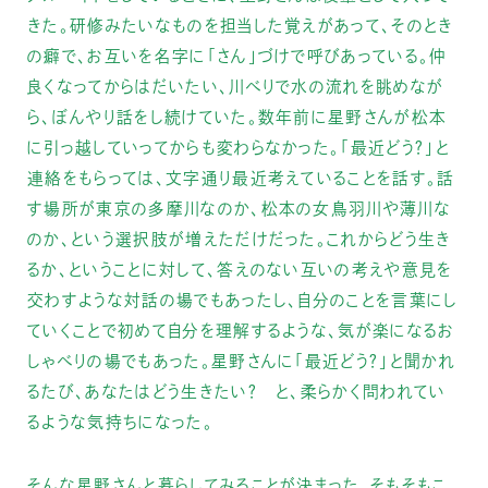
きた。研修みたいなものを担当した覚えがあって、そのとき
の癖で、お互いを名字に「さん」づけで呼びあっている。仲
良くなってからはだいたい、川べりで水の流れを眺めなが
ら、ぼんやり話をし続けていた。数年前に星野さんが松本
に引っ越していってからも変わらなかった。「最近どう？」と
連絡をもらっては、文字通り最近考えていることを話す。話
す場所が東京の多摩川なのか、松本の女鳥羽川や薄川な
のか、という選択肢が増えただけだった。これからどう生き
るか、ということに対して、答えのない互いの考えや意見を
交わすような対話の場でもあったし、自分のことを言葉にし
ていくことで初めて自分を理解するような、気が楽になるお
しゃべりの場でもあった。星野さんに「最近どう？」と聞かれ
るたび、あなたはどう生きたい？ と、柔らかく問われてい
るような気持ちになった。
そんな星野さんと暮らしてみることが決まった。そもそもこ