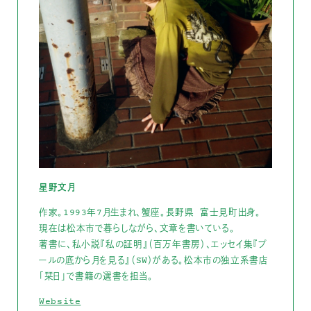
星野文月
作家。1993年7月生まれ、蟹座。長野県 富士見町出身。
現在は松本市で暮らしながら、文章を書いている。
著書に、私小説『私の証明』（百万年書房）、エッセイ集『プ
ールの底から月を見る』（SW）がある。松本市の独立系書店
「栞日」で書籍の選書を担当。
Website