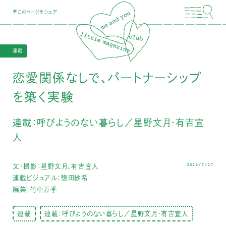
💐このページをシェア
連載
恋愛関係なしで、パートナーシップ
を築く実験
連載：呼びようのない暮らし／星野文月・有吉宣
人
2023/7/27
文・撮影：星野文月、有吉宣人
連載ビジュアル：
惣田紗希
編集：竹中万季
連載
連載：呼びようのない暮らし／星野文月・有吉宣人