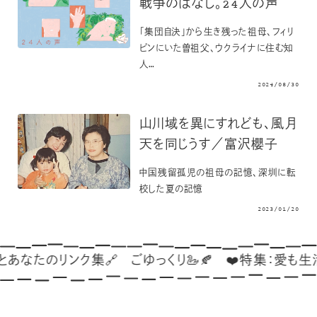
戦争のはなし。24人の声
「集団自決」から生き残った祖母、フィリ
ピンにいた曽祖父、ウクライナに住む知
人…
2024/08/30
山川域を異にすれども、風月
天を同じうす／富沢櫻子
中国残留孤児の祖母の記憶、深圳に転
校した夏の記憶
2023/01/20
なたのリンク集🔗
ごゆっくり🦢🍂
❤️特集：愛も生活も