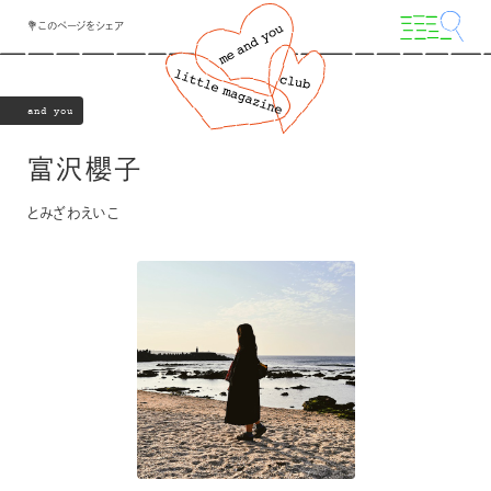
💐このページをシェア
and you
富沢櫻子
とみざわえいこ