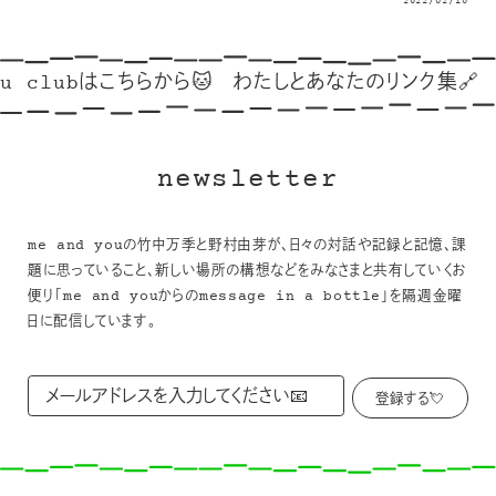
2022/02/10
u clubはこちらから🐱
わたしとあなたのリンク集🔗
ご
newsletter
me and youの竹中万季と野村由芽が、日々の対話や記録と記憶、課
題に思っていること、新しい場所の構想などをみなさまと共有していくお
便り「me and youからのmessage in a bottle」を隔週金曜
日に配信しています。