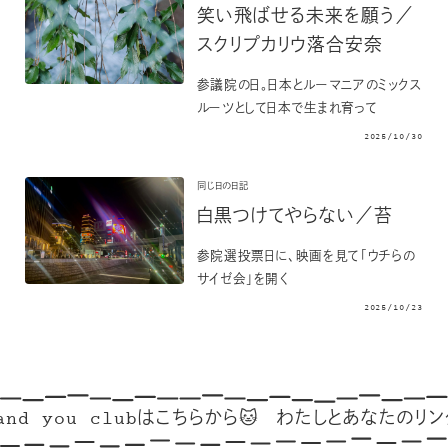
笑い飛ばせる未来を願う／
スクリプカリウ落合安奈
参議院の日。日本とルーマニアのミックス
ルーツとして日本で生まれ育って
2025/10/30
同じ日の日記
白黒つけてやらない／苔
参院選投票日に、映画を見て「ウチらの
サイゼ会」を開く
2025/10/23
nd you clubはこちらから🐱
わたしとあなたのリンク集