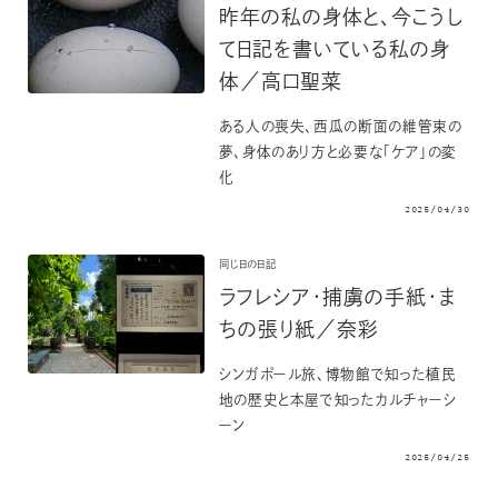
昨年の私の身体と、今こうし
て日記を書いている私の身
体／高口聖菜
ある人の喪失、西瓜の断面の維管束の
夢、身体のあり方と必要な「ケア」の変
化
2025/04/30
同じ日の日記
ラフレシア・捕虜の手紙・ま
ちの張り紙／奈彩
シンガポール旅、博物館で知った植民
地の歴史と本屋で知ったカルチャーシ
ーン
2025/04/25