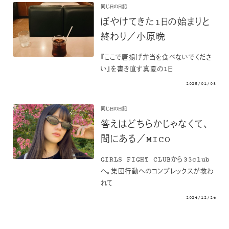
同じ日の日記
ぼやけてきた1日の始まりと
終わり／小原晩
『ここで唐揚げ弁当を食べないでくださ
い』を書き直す真夏の1日
2025/01/08
同じ日の日記
答えはどちらかじゃなくて、
間にある／MICO
GIRLS FIGHT CLUBから33club
へ。集団行動へのコンプレックスが救わ
れて
2024/12/24