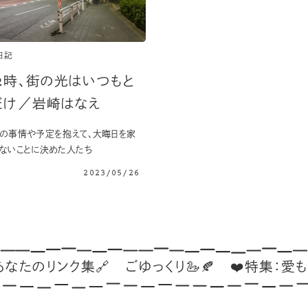
日記
2時、街の光はいつもと
だけ／岩崎はなえ
の事情や予定を抱えて、大晦日を家
ないことに決めた人たち
2023/05/26
のリンク集🔗
ごゆっくり🦢🍂
❤️特集：愛も生活