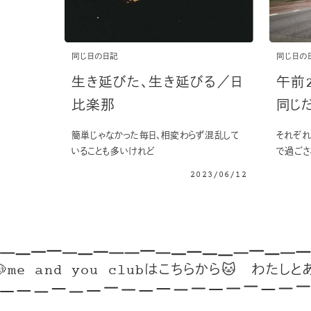
同じ日の日記
同じ日の
生き延びた、生き延びる／日
午前
比楽那
同じ
簡単じゃなかった毎日、相変わらず混乱して
それぞれ
いることも多いけれど
で過ごさ
2023/06/12
e and you clubはこちらから🐱
わたしとあなた