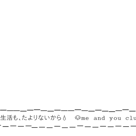
も、たよりないから💧
🐶me and you club