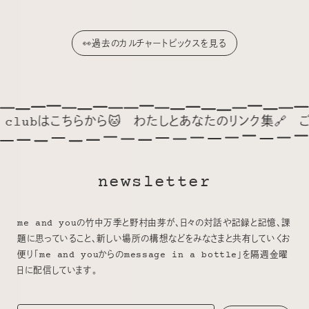
👀過去のカルチャートピックスを見る
から🐱
わたしとあなたのリンク集🔗
ごゆっくり🦢🍂
❤
newsletter
me and youの竹中万季と野村由芽が、日々の対話や記録と記憶、課
題に思っていること、新しい場所の構想などをみなさまと共有していくお
便り「me and youからのmessage in a bottle」を隔週金曜
日に配信しています。