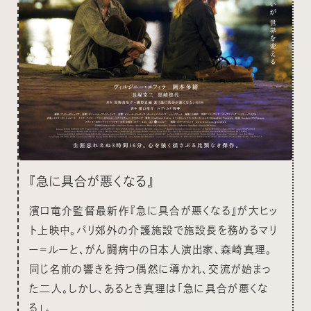
『急に具合が悪くなる』
濱口竜介監督最新作『急に具合が悪くなる』が大ヒッ
ト上映中。パリ郊外の介護施設で施設長を務めるマリ
ー＝ルーと、がん闘病中の日本人演出家、森崎真理。
同じ名前の響きを持つ偶然に導かれ、交流が始まっ
た二人。しかし、あるとき真理は「急に具合が悪くな
る」。