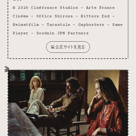
© 2026 Cinéfrance Studios – Arte France
Cinéma – Office Shirous – Bitters End –
Heimatfilm – Tarantula – Gapbusters – Same
Player – Soudain JPN Partners
💻公式サイトを見る
🎬