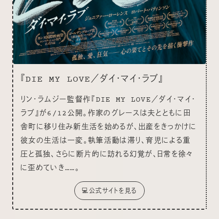
『DIE MY LOVE／ダイ・マイ・ラブ』
リン・ラムジー監督作『DIE MY LOVE／ダイ・マイ・
ラブ』が6/12公開。作家のグレースは夫とともに田
舎町に移り住み新生活を始めるが、出産をきっかけに
彼女の生活は一変。執筆活動は滞り、育児による重
圧と孤独、さらに断片的に訪れる幻覚が、日常を徐々
に歪めていき……。
💻公式サイトを見る