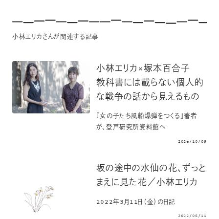
小林エリカさんが関連する記事
小林エリカ×塚本百合子
教科書には載らない個人的
な戦争の話から見えるもの
『女の子たち風船爆弾をつくる』著者
が、登戸研究所資料館へ
2024/10/09
坂の途中の水仙の花、ずっと
まえに見た花／小林エリカ
2022年3月11日（金）の日記
2022/05/11